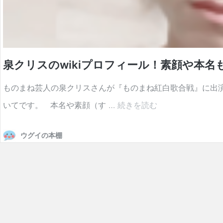
泉クリスのwikiプロフィール！素顔や本
ものまね芸人の泉クリスさんが『ものまね紅白歌合戦』に出
泉
いてです。 本名や素顔（す …
続きを読む
ク
ウグイの本棚
リ
ス
の
wiki
プ