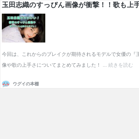
玉田志織のすっぴん画像が衝撃！！歌も上
今回は、これからのブレイクが期待されるモデルで女優の『
玉
像や歌の上手さについてまとめてみました！ …
続きを読む
田
ウグイの本棚
志
織
の
す
っ