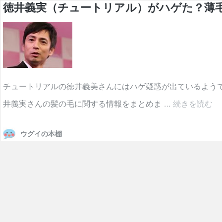
徳井義実（チュートリアル）がハゲた？薄
チュートリアルの徳井義美さんにはハゲ疑惑が出ているよう
徳
井義実さんの髪の毛に関する情報をまとめま …
続きを読む
井
ウグイの本棚
義
実
（
ュ
ー