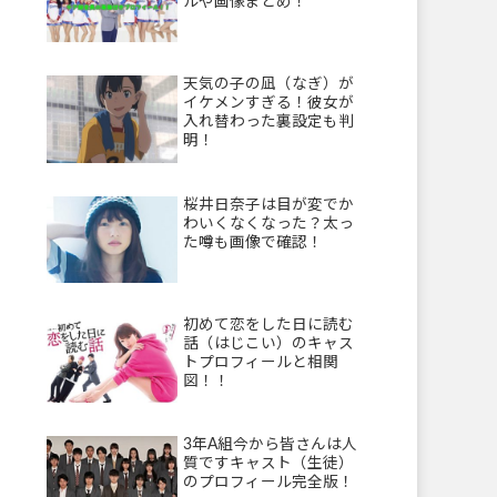
ルや画像まとめ！
天気の子の凪（なぎ）が
イケメンすぎる！彼女が
入れ替わった裏設定も判
明！
桜井日奈子は目が変でか
わいくなくなった？太っ
た噂も画像で確認！
初めて恋をした日に読む
話（はじこい）のキャス
トプロフィールと相関
図！！
3年A組今から皆さんは人
質ですキャスト（生徒）
のプロフィール完全版！