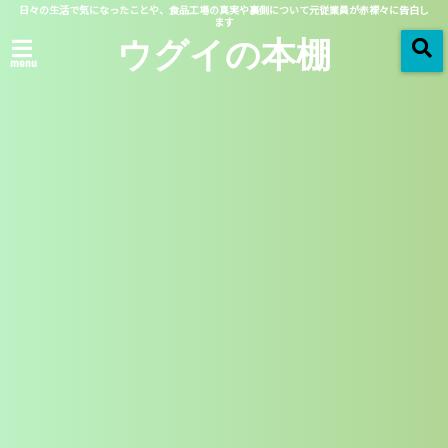
日々の生活で気になったことや、食品工場の真実や裏側について元従業員が赤裸々に告白し
ます
ウグイの本棚
menu
ホーム
「 2018秋ドラマ 」 一覧
2018/11/23
2018秋ドラマ
中学聖日記の野上先生がと
しみつ（東海オンエア）と
似てる説を検証！
この記事を読む