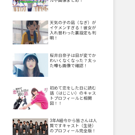
ルや画像まとめ！
天気の子の凪（なぎ）が
イケメンすぎる！彼女が
入れ替わった裏設定も判
明！
桜井日奈子は目が変でか
わいくなくなった？太っ
た噂も画像で確認！
初めて恋をした日に読む
話（はじこい）のキャス
トプロフィールと相関
図！！
3年A組今から皆さんは人
質ですキャスト（生徒）
のプロフィール完全版！