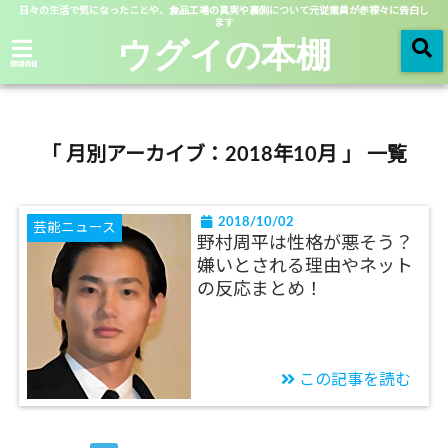
日々の生活で気になったことや、食品工場の真実や裏側について元従業員が赤裸々に告白し
ます
ウグイの本棚
menu
「 月別アーカイブ：2018年10月 」 一覧
2018/10/02
芸能ニュース
野村周平は性格が悪そう？
嫌いとされる理由やネット
の反応まとめ！
この記事を読む