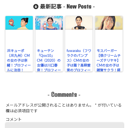
め！
り？
New Posts
最新記事 -
-
JRキューポ
キューテン
fuwaraku（フワ
モスバーガー
（JR九州）CM
「Qoo10」
ラクのパンプ
【倍クリームチ
の女の子は奈
CM（2020）の
ス）CMの女の
ーズテリヤキ】
緒！プロフィー
女優は川口春
子は誰？高柳愛
CMの女の子は
ルに注目！
奈！プロフィー
実のプロフィー
雑賀サクラ！経
ルに注目！
ル！
歴をチェック！
Comments
-
-
メールアドレスが公開されることはありません。
*
が付いている
欄は必須項目です
コメント