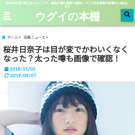
日々の生活で気になったことや、食品工場の真実や裏側について元従業員が赤裸々に告白し
ます
ウグイの本棚
menu
ホーム
芸能ニュース
桜井日奈子は目が変でかわいくなく
なった？太った噂も画像で確認！
2018/11/02
2019/09/07