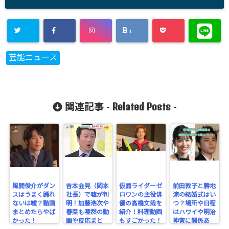
1
芸能ニュース
Related Posts
関連記事 -
-
風間俊介がダン
吉本会見（岡本
仮面ライダーゼ
前田敦子と勝地
スはうまく踊れ
社長）で嘘が判
ロワンの主役俳
涼の結婚式はい
ないは嘘？動画
明！加藤浩次や
優の高橋文哉を
つ？場所や日程
まとめたらやば
春菜も唖然の動
紹介！料理動画
はハワイや明治
かった！
画や反応まと
もすごかった！
神宮に関係あ