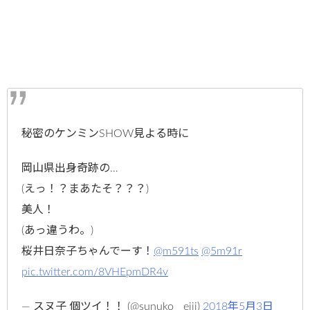
秘密のケンミンSHOW見よる時に
岡山県出身奇跡の…
(えっ！？まあたそ？？？)
美人！
(あっ違うわ。)
桜井日奈子ちゃんでーす！
@m591ts
@5m91r
pic.twitter.com/8VHEpmDR4v
— スヌ子 個ツイ！！ (@sunuko__eiji)
2018年5月3日