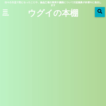
日々の生活で気になったことや、食品工場の真実や裏側について元従業員が赤裸々に告白し
ます
ウグイの本棚
menu
「 月別アーカイブ：2019年06月 」 一覧
2019/06/21
芸能ニュース
稲垣来泉の演技とアドリブ
が天才すぎる！動画やネッ
トの反応まとめ！
この記事を読む