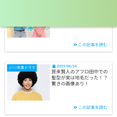
2019/06/21
芸能ニュース
藤田ニコルが嫌いなモデル
はりゅうちぇる！理由と共
演動画がやばすぎる！
この記事を読む
2019/06/14
2019年夏ドラマ
賀来賢人のアフロ田中での
髪型が実は地毛だった！？
驚きの画像あり！
この記事を読む