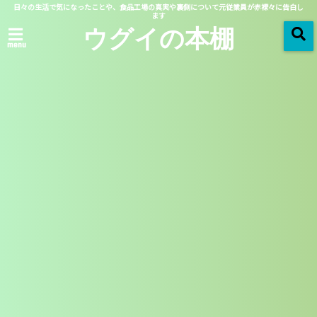
日々の生活で気になったことや、食品工場の真実や裏側について元従業員が赤裸々に告白し
ます
ウグイの本棚
menu
「 月別アーカイブ：2018年09月 」 一覧
2018/09/22
映画
コーヒーが冷めないうちに
はツナグに似てる？時田数
のモデルも判明！？
この記事を読む