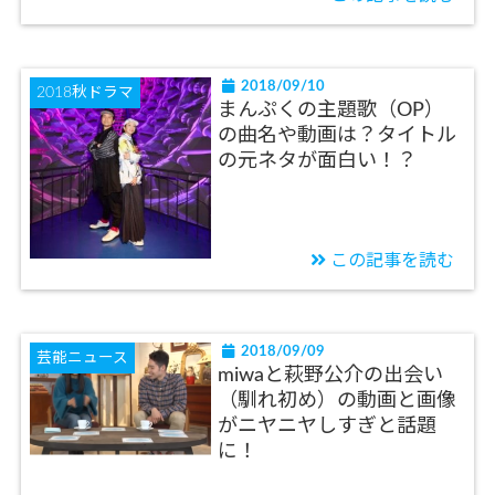
2018/09/10
2018秋ドラマ
まんぷくの主題歌（OP）
の曲名や動画は？タイトル
の元ネタが面白い！？
この記事を読む
2018/09/09
芸能ニュース
miwaと萩野公介の出会い
（馴れ初め）の動画と画像
がニヤニヤしすぎと話題
に！