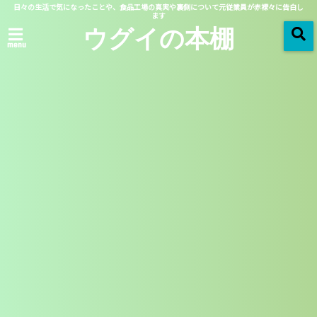
日々の生活で気になったことや、食品工場の真実や裏側について元従業員が赤裸々に告白し
ます
ウグイの本棚
menu
「 月別アーカイブ：2018年09月 」 一覧
2018/09/13
2018秋ドラマ
中学聖日記の主題歌の歌手
や曲名と動画を紹介！あの
EDの人だった！？
この記事を読む