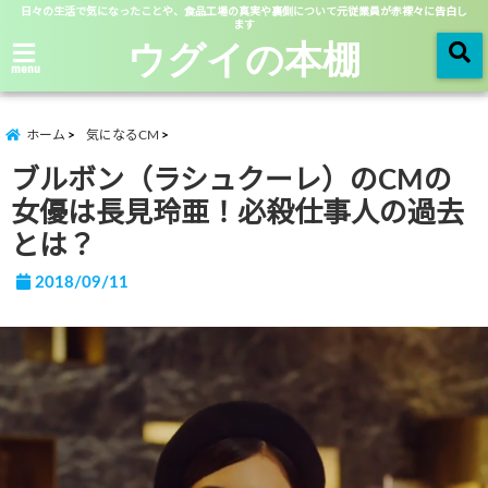
日々の生活で気になったことや、食品工場の真実や裏側について元従業員が赤裸々に告白し
ます
ウグイの本棚
menu
ホーム
気になるCM
ブルボン（ラシュクーレ）のCMの
女優は長見玲亜！必殺仕事人の過去
とは？
2018/09/11