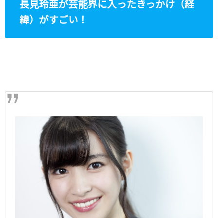
長見玲亜が芸能界に入ったきっかけ（経
緯）がすごい！