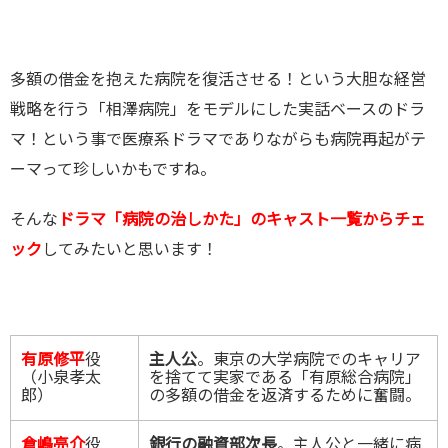
多額の借金を抱えた病院を復活させる！という大胆な経営
戦略を行う「相澤病院」をモデルにした実話ベースのドラ
マ！という事で医療系ドラマでありながらも病院再起がテ
ーマって珍しいかもですね。
そんな
ドラマ「病院の治しかた」のキャスト一覧からチェ
ック
してみたいと思います！
有原修平
役
主人公
。東京の大学病院でのキャリア
（小泉孝太
を捨てて実家である「有原総合病院」
郎）
の多額の借金を返済するために奮闘。
倉嶋亮介
役
銀行の融資部次長
。主人公と一緒に病