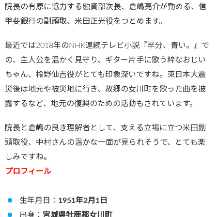
院長の有原に協力する融資部次長、倉嶋亮介が勤める、信
甲斐銀行の副頭取、米田正光役をつとめます。
最近では2018年のNHK連続テレビ小説『半分、青い。』で
の、主人公を温かく見守り、ギター片手に歌う粋なおじい
ちゃん、楡野仙吉役がとても印象深いですね。東日本大震
災後は地元や被災地に行き、故郷の女川町を歌った曲を披
露するなど、地元の復興のための活動もされています。
院長と倉嶋の良き理解者として、支える立場に立つ米田副
頭取役、中村さんの温かな一面が見られそうで、とても楽
しみですね。
プロフィール
生年月日：
1951年2月1日
出身：
宮城県牡鹿郡女川町