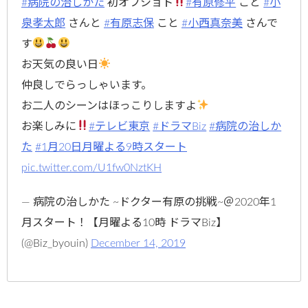
#病院の治しかた
初オフショト
#有原修平
こと
#小
泉孝太郎
さんと
#有原志保
こと
#小西真奈美
さんで
す
お天気の良い日
仲良しでらっしゃいます。
お二人のシーンはほっこりしますよ
お楽しみに
#テレビ東京
#ドラマBiz
#病院の治しか
た
#1月20日月曜よる9時スタート
pic.twitter.com/U1fw0NztKH
— 病院の治しかた ~ドクター有原の挑戦~＠2020年1
月スタート！【月曜よる10時 ドラマBiz】
(@Biz_byouin)
December 14, 2019