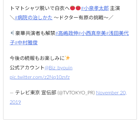
トマトシャツ脱いで白衣へ
#小泉孝太郎
主演
＼
#病院の治しかた
～ドクター有原の挑戦～／
豪華共演者も解禁
#高嶋政伸
#小西真奈美
#浅田美代
子
#中村雅俊
今後の続報もお楽しみに
公式アカウント
@Biz_byouin
pic.twitter.com/z2Nq10zsfz
— テレビ東京 宣伝部 (@TVTOKYO_PR)
November 20,
2019