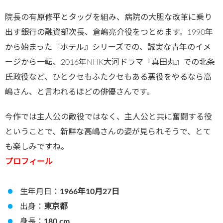
院長の有原修平とタッグを組み、病院の大胆な改革に乗り
出す銀行の融資部次長、倉嶋亮介役をつとめます。1990年
から始まった『ホテル』シリーズでの、誠実な青年のイメ
ージから一転、2016年NHK大河ドラマ『真田丸』での北条
氏政役など、ひとクセもふたクセもある悪役をやるなら高
嶋さん、と言われるほどの俳優さんです。
今作では主人公の敵役ではなく、主人公と共に奮闘する役
ということで、新鮮な高嶋さんの姿が見られそうで、とて
も楽しみですね。
プロフィール
生年月日：
1966年10月27日
出身：
東京都
身長：
180 cm