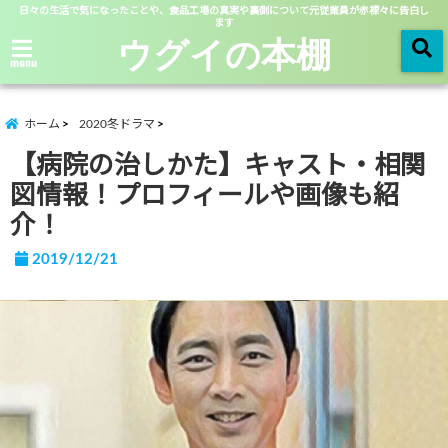
日々の生活で気になったことや、食品工場の真実や裏側について元従業員が赤裸々に告白し
ます
ウグイの本棚
menu
ホーム
2020冬ドラマ
【病院の治しかた】キャスト・相関
図情報！プロフィールや画像も紹
介！
2019/12/21