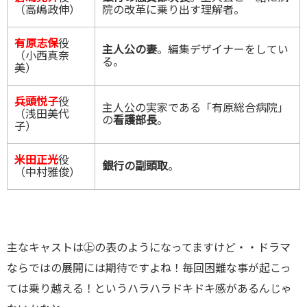
（高嶋政伸）
院の改革に乗り出す理解者。
有原志保
役
主人公の妻
。編集デザイナーをしてい
（小西真奈
る。
美）
兵頭悦子
役
主人公の実家である「有原総合病院」
（浅田美代
の
看護部長
。
子）
米田正光
役
銀行の副頭取
。
（中村雅俊）
主なキャストは㊤の表のようになってますけど・・ドラマ
ならではの展開には期待ですよね！毎回困難な事が起こっ
ては乗り越える！というハラハラドキドキ感があるんじゃ