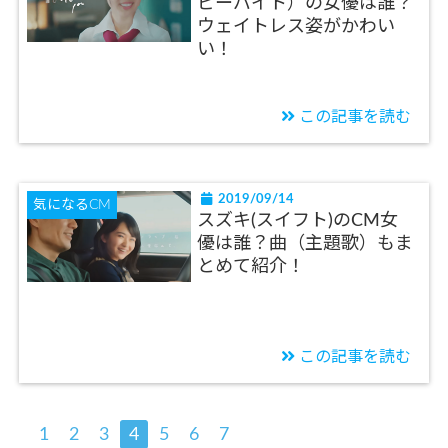
ピーバイト）の女優は誰？
ウェイトレス姿がかわい
い！
この記事を読む
2019/09/14
気になるCM
スズキ(スイフト)のCM女
優は誰？曲（主題歌）もま
とめて紹介！
この記事を読む
1
2
3
4
5
6
7