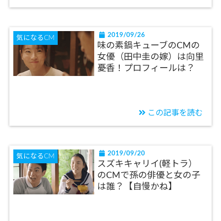
2019/09/26
気になるCM
味の素鍋キューブのCMの
女優（田中圭の嫁）は向里
憂香！プロフィールは？
この記事を読む
2019/09/20
気になるCM
スズキキャリイ(軽トラ）
のCMで孫の俳優と女の子
は誰？【自慢かね】