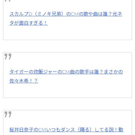
スカルプD（ミノキ兄弟）のCMの歌や曲は誰？元ネ
タが面白すぎる！
タイガーの炊飯ジャーのCM曲の歌手は誰？まさかの
佐々木希！？
桜井日奈子のCMいつもダンス（踊る）してる説！動