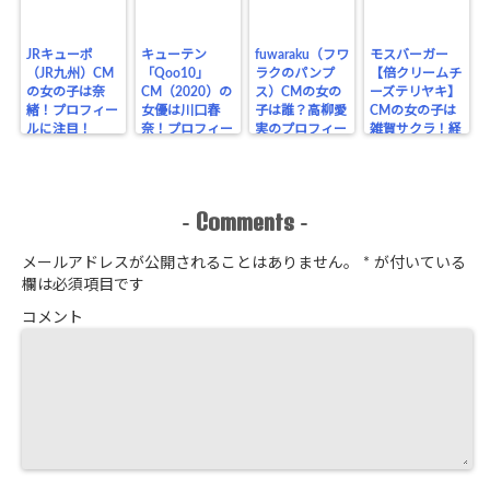
JRキューポ
キューテン
fuwaraku（フワ
モスバーガー
（JR九州）CM
「Qoo10」
ラクのパンプ
【倍クリームチ
の女の子は奈
CM（2020）の
ス）CMの女の
ーズテリヤキ】
緒！プロフィー
女優は川口春
子は誰？高柳愛
CMの女の子は
ルに注目！
奈！プロフィー
実のプロフィー
雑賀サクラ！経
ルに注目！
ル！
歴をチェック！
Comments
-
-
メールアドレスが公開されることはありません。
*
が付いている
欄は必須項目です
コメント