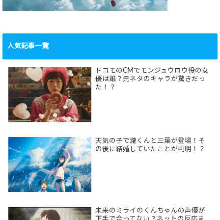
人気記事一覧
ドコモのCMでモンジュウロウ役の女
優は誰？元ネタのキャラが驚きだっ
た！？
天気の子で瀧くんと三葉が登場！そ
の後に結婚していたことが判明！？
未来のミライのくんちゃんの声優が
下手で合ってない？ネットの反応ま