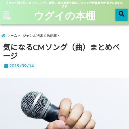
日々の生活で気になったことや、食品工場の真実や裏側について元従業員が赤裸々に告白し
ます
ウグイの本棚
menu
ホーム
ジャンル別まとめ記事
気になるCMソング（曲）まとめペ
ージ
2019/09/14