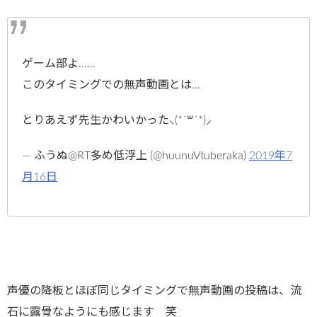
ゲーム部よ……
このタイミングでの無声動画とは…
とりあえず先生かわいかった⸜(*˙꒳˙*)⸝
— ふうぬ@RT多め低浮上 (@huunuVtuberaka)
2019年7
月16日
声優の降板とほぼ同じタイミングで無声動画の投稿は、流
石に露骨なようにも感じます 笑