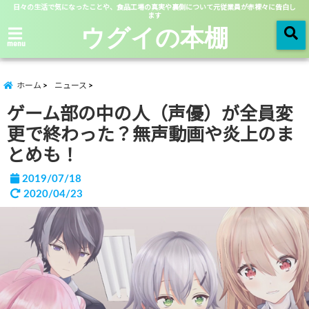
日々の生活で気になったことや、食品工場の真実や裏側について元従業員が赤裸々に告白し
ます
ウグイの本棚
menu
ホーム
ニュース
ゲーム部の中の人（声優）が全員変
更で終わった？無声動画や炎上のま
とめも！
2019/07/18
2020/04/23