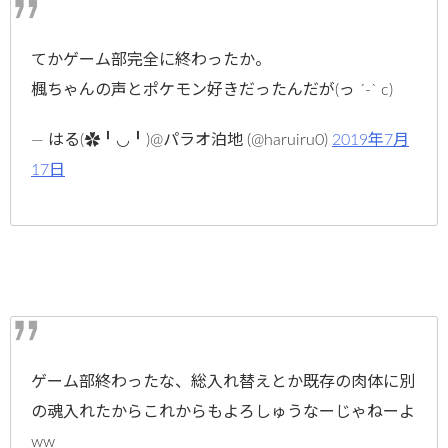
てかゲーム部完全に終わったか。
楓ちゃんの声とポケモン好きだったんだが(っ ´-` c)
— はる(✿╹◡╹)@パラオ泊地 (@haruiru0)
2019年7月
17日
ゲーム部終わったな、総入れ替えとか既存の肉体に別
の魂入れたからこれからもよろしゅうなーじゃねーよ
ww