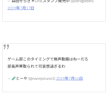
— 森田せらぎ＊LINEスタンプ販売中 (@seragieeen)
2019年7月17日
ゲーム部このタイミングで無声動画はねーだろ
部長声帯取られて可哀想過ぎるわ
—
とーや (@nannjoruno1)
2019年7月16日