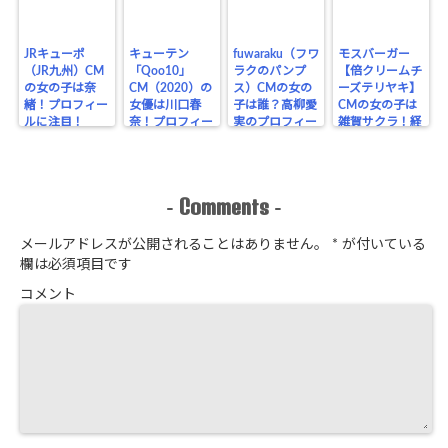
JRキューポ
キューテン
fuwaraku（フワ
モスバーガー
（JR九州）CM
「Qoo10」
ラクのパンプ
【倍クリームチ
の女の子は奈
CM（2020）の
ス）CMの女の
ーズテリヤキ】
緒！プロフィー
女優は川口春
子は誰？高柳愛
CMの女の子は
ルに注目！
奈！プロフィー
実のプロフィー
雑賀サクラ！経
ルに注目！
ル！
歴をチェック！
Comments
-
-
メールアドレスが公開されることはありません。
*
が付いている
欄は必須項目です
コメント