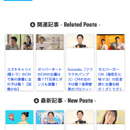
Related Posts
関連記事 -
-
スズキキャリイ
ガリバーオート
fuwaraku（フワ
モスバーガー
(軽トラ）のCM
のCMの女優は
ラクのパンプ
CM（海老天七
で孫の俳優と女
誰？TT兄弟とダ
ス）CMの女の
味マヨ）の狂言
の子は誰？【自
ンスも披露！
子は誰？高柳愛
師と女優を紹
慢かね】
実のプロフィー
介！ざくりざく
ル！
りも話題に！
New Posts
最新記事 -
-