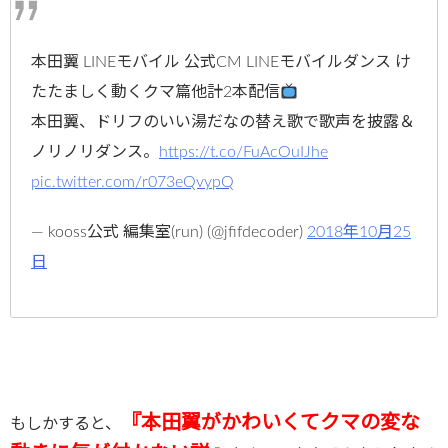
本田翼 LINEモバイル 公式CM LINEモバイルダンス け
たたましく動くクマ篇他計2本配信
本田翼、ドリフのいい湯だなの替え歌で歌声を披露＆
ノリノリダンス。
https://t.co/FuAcOuIJhe
pic.twitter.com/r073eQvypQ
— kooss公式 編集室(run) (@jfifdecoder)
2018年10月25
日
『
本
田翼がかわいくてクマの変な
もしかすると、