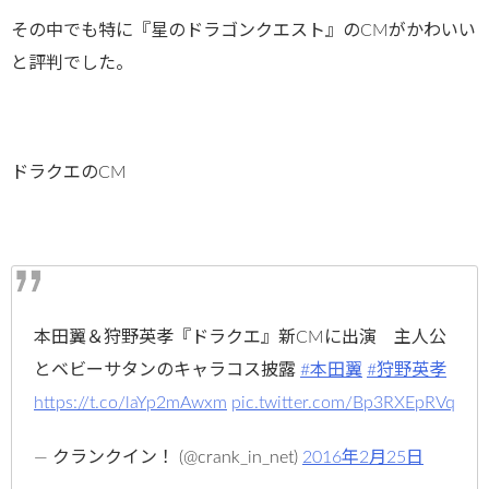
その中でも特に『星のドラゴンクエスト』のCMがかわいい
と評判でした。
ドラクエのCM
本田翼＆狩野英孝『ドラクエ』新CMに出演 主人公
とベビーサタンのキャラコス披露
#本田翼
#狩野英孝
https://t.co/laYp2mAwxm
pic.twitter.com/Bp3RXEpRVq
— クランクイン！ (@crank_in_net)
2016年2月25日