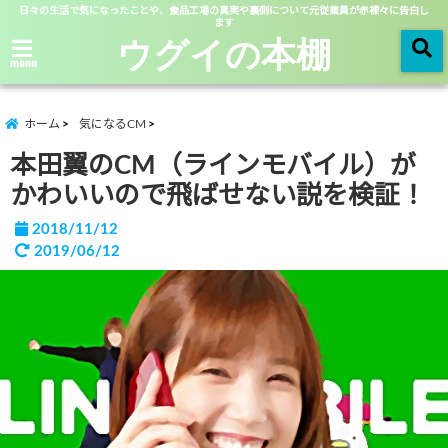
日々の生活で気になったことや、食品工場の真実や裏側について元従業員が赤裸々に告白し
ます
ウグイの本棚
menu
ホーム
気になるCM
本田翼のCM（ラインモバイル）が
かわいいので飛ばせない説を検証！
2018/11/12
2019/06/12