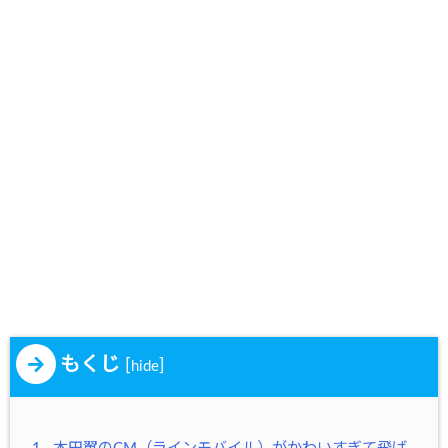
もくじ
[
]
hide