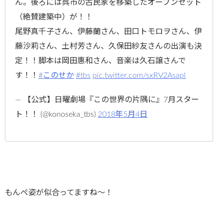
ん。後ろには呉市の古民家を移築したオープンセット
（絶賛建築中）が！！
尾野真千子さん、伊藤蘭さん、田口トモロヲさん、伊
藤沙莉さん、土村芳さん、久保田紗友さんの出演も決
定！！脚本は岡田惠和さん、音楽は久石譲さんで
す！！
#このせか
#tbs
pic.twitter.com/sxRV2Asapl
— 【公式】日曜劇場『この世界の片隅に』7月スター
ト！！ (@konoseka_tbs)
2018年5月4日
もんぺ姿が似合ってますね～！