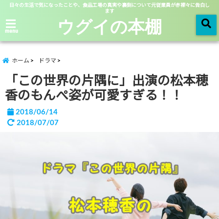
日々の生活で気になったことや、食品工場の真実や裏側について元従業員が赤裸々に告白し
ます
ウグイの本棚
menu
ホーム
ドラマ
「この世界の片隅に」出演の松本穂
香のもんぺ姿が可愛すぎる！！
2018/06/14
2018/07/07