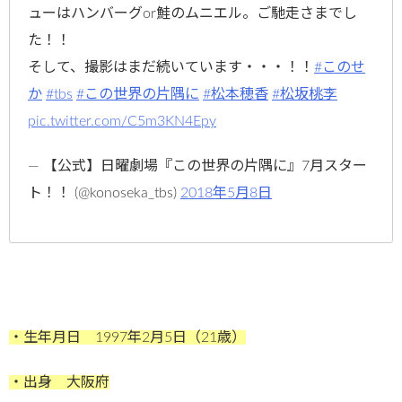
ューはハンバーグor鮭のムニエル。ご馳走さまでし
た！！
そして、撮影はまだ続いています・・・！！
#このせ
か
#tbs
#この世界の片隅に
#松本穂香
#松坂桃李
pic.twitter.com/C5m3KN4Epy
— 【公式】日曜劇場『この世界の片隅に』7月スター
ト！！ (@konoseka_tbs)
2018年5月8日
・生年月日 1997年2月5日（21歳）
・出身 大阪府