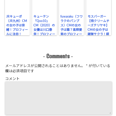
JRキューポ
キューテン
fuwaraku（フワ
モスバーガー
（JR九州）CM
「Qoo10」
ラクのパンプ
【倍クリームチ
の女の子は奈
CM（2020）の
ス）CMの女の
ーズテリヤキ】
緒！プロフィー
女優は川口春
子は誰？高柳愛
CMの女の子は
ルに注目！
奈！プロフィー
実のプロフィー
雑賀サクラ！経
ルに注目！
ル！
歴をチェック！
Comments
-
-
メールアドレスが公開されることはありません。
*
が付いている
欄は必須項目です
コメント