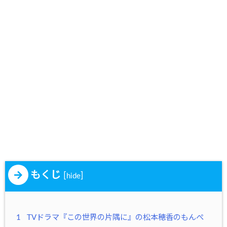
もくじ
[
]
hide
1
TVドラマ『この世界の片隅に』の松本穂香のもんぺ