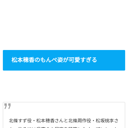
松本穂香のもんぺ姿が可愛すぎる
北條すず役・松本穂香さんと北條周作役・松坂桃李さ