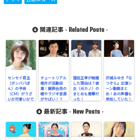
Related Posts
関連記事 -
-
センセイ君主
チュートリアル
窪田正孝が結婚
沢城みゆき『な
（ボンババぼ
徳井が活動自
した理由は？彼
つぞら』出演シ
ん）の予告
粛！謝罪会見の
女（元カノ）の
ーン動画まと
（CM）がうざ
嘘やラジオ音源
まとめも衝撃だ
め！あの声優も
いか可愛いかで
がやばい！？
った！
参加していた！
議論に！
New Posts
最新記事 -
-