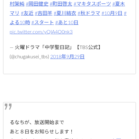
村架純
#岡田健史
#町田啓太
#マキタスポーツ
#夏木
マリ
#友近
#吉田羊
#夏川結衣
#秋ドラマ
#10月9日
#
よる10時
#スタート
#あと10日
pic.twitter.com/yQIA4O0nk3
— 火曜ドラマ「中学聖日記」【TBS公式】
(@chugakusei_tbs)
2018年9月29日
るなちが、放送開始まで
あと８日をお知らせします！