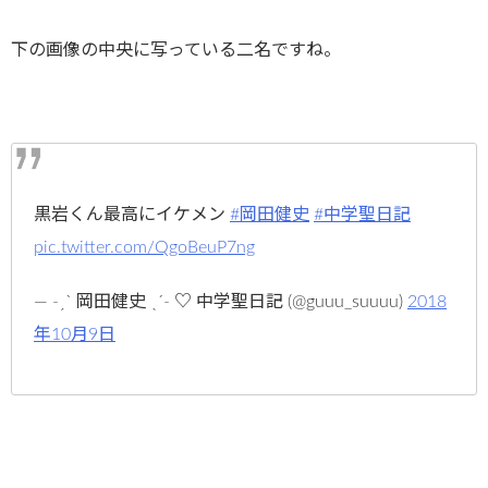
下の画像の中央に写っている二名ですね。
黒岩くん最高にイケメン
#岡田健史
#中学聖日記
pic.twitter.com/QgoBeuP7ng
— ˗ˏˋ 岡田健史 ˎˊ˗ ♡ 中学聖日記 (@guuu_suuuu)
2018
年10月9日