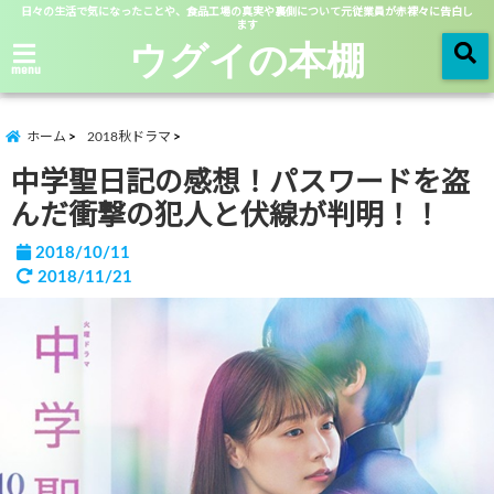
日々の生活で気になったことや、食品工場の真実や裏側について元従業員が赤裸々に告白し
ます
ウグイの本棚
menu
ホーム
2018秋ドラマ
中学聖日記の感想！パスワードを盗
んだ衝撃の犯人と伏線が判明！！
2018/10/11
2018/11/21