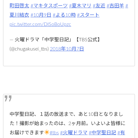
町田啓太
#マキタスポーツ
#夏木マリ
#友近
#吉田羊
#
夏川結衣
#10月9日
#よる10時
#スタート
pic.twitter.com/DISoBoUpzc
— 火曜ドラマ「中学聖日記」【TBS公式】
(@chugakusei_tbs)
2018年10月7日
中学聖日記、１話の放送まで、あと10日となりまし
た！撮影が始まったのは、2ヶ月前。いよいよ皆様に
お届けできます
#tbs
#火曜ドラマ
#中学聖日記
#有