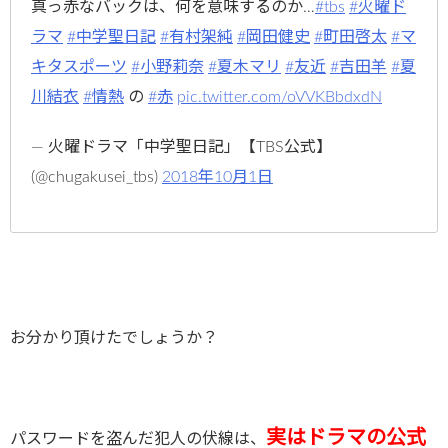
真っ赤なバックは、何を意味するのか…
#tbs
#火曜ド
ラマ
#中学聖日記
#有村架純
#岡田健史
#町田啓太
#マ
キタスポーツ
#小野莉奈
#夏木マリ
#友近
#吉田羊
#夏
川結衣
#情熱
の
#赤
pic.twitter.com/oVVKBbdxdN
— 火曜ドラマ「中学聖日記」【TBS公式】
(@chugakusei_tbs)
2018年10月1日
お分かり頂けたでしょうか？
実はドラマの公式
パスワードを盗んだ犯人の伏線は、