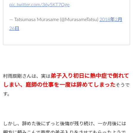
pic.twitter.com/36y5KT7Qge
— Tatsumasa Murasame (@MurasameTatsu)
2018年2月
26日
弟子入り初日に熱中症で倒れて
村雨辰剛さんは、実は
しまい、庭師の仕事を一度は辞めてしまった
そうで
す。
しかし、辞めた後にずっと後悔が残り続け、一か月後には
親方に頼みこんで再度の弟子入りをさせてもらったようで