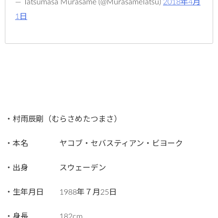
— Tatsumasa Murasame (@MurasameTatsu)
2018年4月
1日
・村雨辰剛（むらさめたつまさ）
・本名 ヤコブ・セバスティアン・ビヨーク
・出身 スウェーデン
・生年月日 1988年７月25日
・身長 182cm