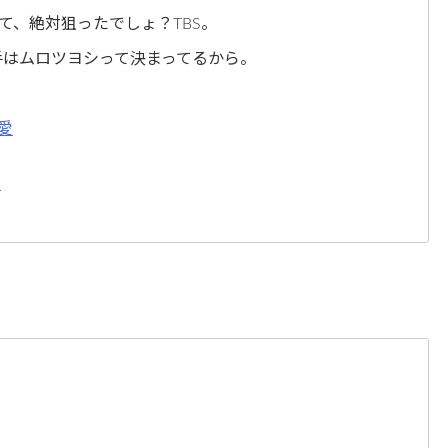
って、絶対狙ったでしょ？TBS。
手はムロツヨシって決まってるから。
愛
日