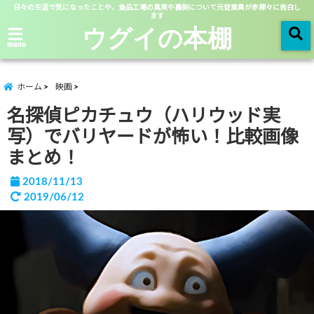
日々の生活で気になったことや、食品工場の真実や裏側について元従業員が赤裸々に告白し
ます
ウグイの本棚
menu
ホーム
映画
名探偵ピカチュウ（ハリウッド実
写）でバリヤードが怖い！比較画像
まとめ！
2018/11/13
2019/06/12