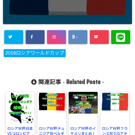
1
2018ロシアワールドカップ
Related Posts
関連記事 -
-
ロシアW杯日本
ロシアW杯チュ
ロシアW杯のイ
ロシアW杯フラ
VSコロンビア
ニジア対ベルギ
ケメンまとめ！
ンス対クロアチ