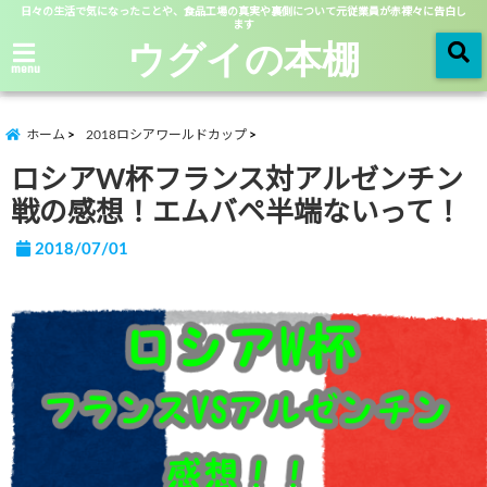
日々の生活で気になったことや、食品工場の真実や裏側について元従業員が赤裸々に告白し
ます
ウグイの本棚
menu
ホーム
2018ロシアワールドカップ
ロシアW杯フランス対アルゼンチン
戦の感想！エムバペ半端ないって！
2018/07/01