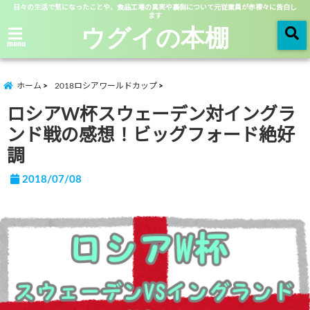
日々の生活で気になったことや、食品工場の真実や裏側について元従業員が赤裸々に告白し
ます
ウグイの本棚
menu
ホーム
2018ロシアワールドカップ
ロシアW杯スウェーデン対イングラ
ンド戦の感想！ビッグフォード絶好
調
2018/07/08