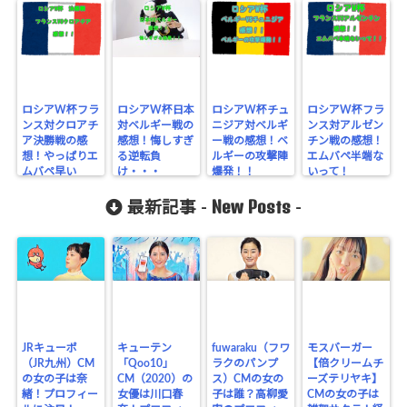
ロシアW杯フラ
ロシアW杯日本
ロシアW杯チュ
ロシアW杯フラ
ンス対クロアチ
対ベルギー戦の
ニジア対ベルギ
ンス対アルゼン
ア決勝戦の感
感想！悔しすぎ
ー戦の感想！ベ
チン戦の感想！
想！やっぱりエ
る逆転負
ルギーの攻撃陣
エムバペ半端な
ムバペ早い
け・・・
爆発！！
いって！
New Posts
最新記事 -
-
JRキューポ
キューテン
fuwaraku（フワ
モスバーガー
（JR九州）CM
「Qoo10」
ラクのパンプ
【倍クリームチ
の女の子は奈
CM（2020）の
ス）CMの女の
ーズテリヤキ】
緒！プロフィー
女優は川口春
子は誰？高柳愛
CMの女の子は