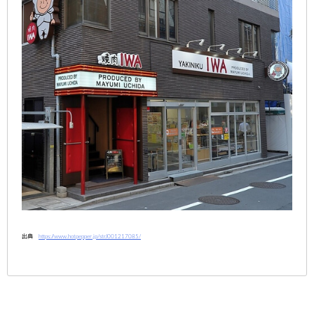
出典
https://www.hotpepper.jp/strJ001217085/