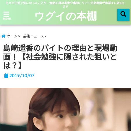
日々の生活で気になったことや、食品工場の真実や裏側について元従業員が赤裸々に告白し
ます
ウグイの本棚
menu
ホーム
芸能ニュース
島崎遥香のバイトの理由と現場動
画！【社会勉強に隠された狙いと
は？】
2019/10/07