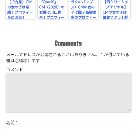
（JR九州）CM
「Qoo10」
ラクのパンプ
【倍クリームチ
の女の子は奈
CM（2020）の
ス）CMの女の
ーズテリヤキ】
緒！プロフィー
女優は川口春
子は誰？高柳愛
CMの女の子は
ルに注目！
奈！プロフィー
実のプロフィー
雑賀サクラ！経
ルに注目！
ル！
歴をチェック！
Comments
-
-
メールアドレスが公開されることはありません。
*
が付いている
欄は必須項目です
コメント
名前
*