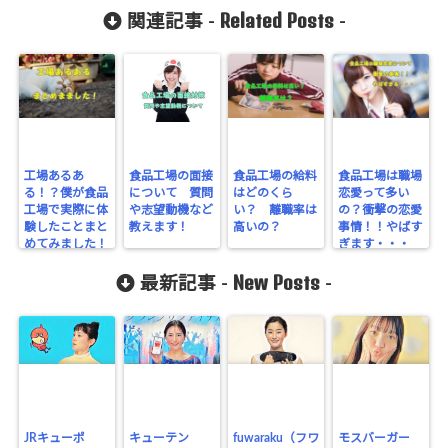
Related Posts
関連記事 -
-
工場あるあ
食品工場の面接
食品工場の給料
食品工場は職場
る！？僕が食品
について 質問
はどのくら
恋愛って多い
工場で実際に体
や志望動機など
い？ 離職率は
の？衝撃の恋愛
験したことまと
教えます！
高いの？
事情！！やばす
めてみました！
ぎます・・・
New Posts
最新記事 -
-
JRキューポ
キューテン
fuwaraku（フワ
モスバーガー