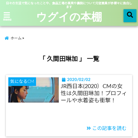
日々の生活で気になったことや、食品工場の真実や裏側について元従業員が赤裸々に告白し
ます
ウグイの本棚
menu
ホーム
「 久間田琳加 」 一覧
2020/02/02
気になるCM
JR西日本(2020）CMの女
性は久間田琳加！プロフィ
ールや水着姿も衝撃！
この記事を読む