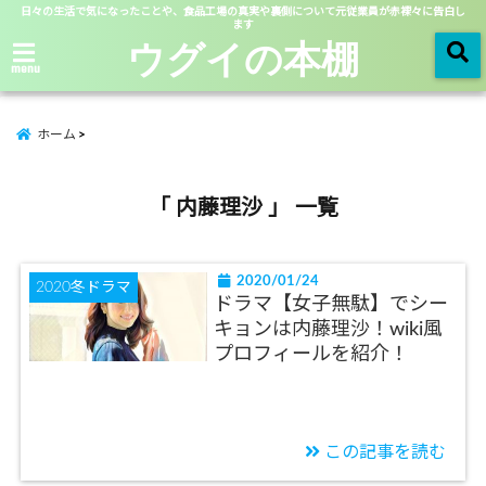
日々の生活で気になったことや、食品工場の真実や裏側について元従業員が赤裸々に告白し
ます
ウグイの本棚
menu
ホーム
「 内藤理沙 」 一覧
2020/01/24
2020冬ドラマ
ドラマ【女子無駄】でシー
キョンは内藤理沙！wiki風
プロフィールを紹介！
この記事を読む