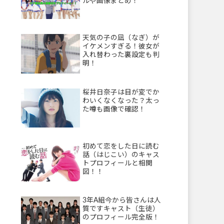
ルや画像まとめ！
天気の子の凪（なぎ）が
イケメンすぎる！彼女が
入れ替わった裏設定も判
明！
桜井日奈子は目が変でか
わいくなくなった？太っ
た噂も画像で確認！
初めて恋をした日に読む
話（はじこい）のキャス
トプロフィールと相関
図！！
3年A組今から皆さんは人
質ですキャスト（生徒）
のプロフィール完全版！