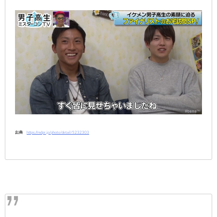
出典
https://mdpr.jp/photo/detail/5232303