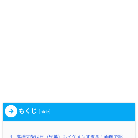
もくじ
[
]
hide
1
高橋文哉は兄（兄弟）もイケメンすぎる！画像で紹