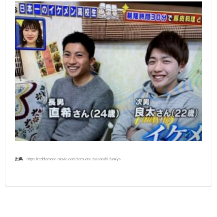
出典 https://reddiamond-movie.com/zero-one-takahashi-fumiya