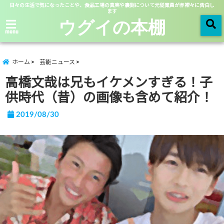
日々の生活で気になったことや、食品工場の真実や裏側について元従業員が赤裸々に告白し
ます
ウグイの本棚
menu
ホーム
芸能ニュース
高橋文哉は兄もイケメンすぎる！子
供時代（昔）の画像も含めて紹介！
2019/08/30