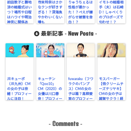
前田敦子と勝地
市來玲奈はさか
りゅうちぇるは
イモトの結婚相
涼の結婚式はい
なクンが好きす
性格が悪かっ
手（夫）は石崎
つ？場所や日程
ぎる！？深海魚
た！？ぺえが嫌
D！しゃべくり
はハワイや明治
やかわいくない
がらせ被害を告
のプロポーズで
神宮に関係あ
噂も
白！？
匂わせ！？
り？
New Posts
最新記事 -
-
JRキューポ
キューテン
fuwaraku（フワ
モスバーガー
（JR九州）CM
「Qoo10」
ラクのパンプ
【倍クリームチ
の女の子は奈
CM（2020）の
ス）CMの女の
ーズテリヤキ】
緒！プロフィー
女優は川口春
子は誰？高柳愛
CMの女の子は
ルに注目！
奈！プロフィー
実のプロフィー
雑賀サクラ！経
ルに注目！
ル！
歴をチェック！
Comments
-
-