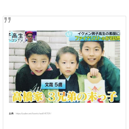
出典 https://yuden.net/lovetv/wolf/4709/