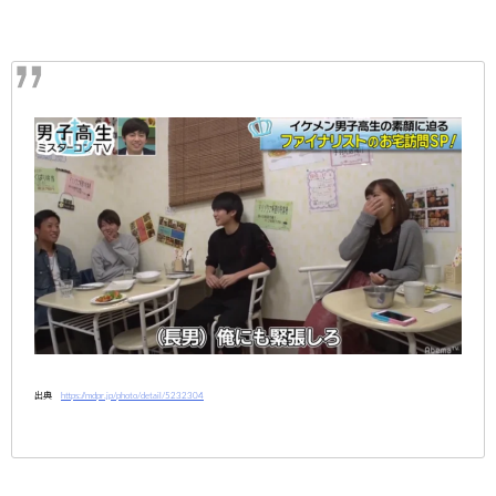
出典
https://mdpr.jp/photo/detail/5232304