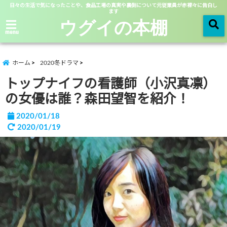
日々の生活で気になったことや、食品工場の真実や裏側について元従業員が赤裸々に告白し
ます
ウグイの本棚
menu
ホーム
2020冬ドラマ
トップナイフの看護師（小沢真凛）
の女優は誰？森田望智を紹介！
2020/01/18
2020/01/19