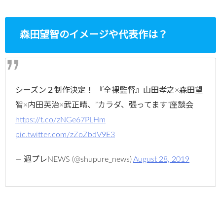
森田望智のイメージや代表作は？
シーズン２制作決定！ 『全裸監督』山田孝之×森田望
智×内田英治×武正晴、”カラダ、張ってます”座談会
https://t.co/zNGe67PLHm
pic.twitter.com/zZoZbdV9E3
— 週プレNEWS (@shupure_news)
August 28, 2019