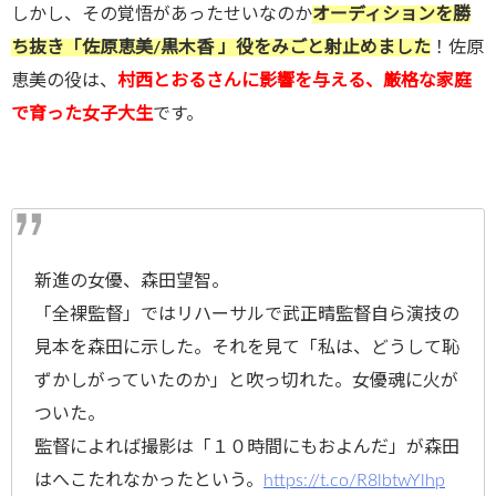
しかし、その覚悟があったせいなのか
オーディションを勝
ち抜き「佐原恵美/黒木香 」役をみごと射止めました
！佐原
恵美の役は、
村西とおるさんに影響を与える、厳格な家庭
で育った女子大生
です。
新進の女優、森田望智。
「全裸監督」ではリハーサルで武正晴監督自ら演技の
見本を森田に示した。それを見て「私は、どうして恥
ずかしがっていたのか」と吹っ切れた。女優魂に火が
ついた。
監督によれば撮影は「１０時間にもおよんだ」が森田
はへこたれなかったという。
https://t.co/R8lbtwYlhp