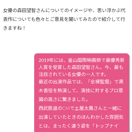
女優の森田望智さんについてのイメージや、思い浮かぶ代
表作についても色々とご意見を聞いてみたので紹介して行
きますね！
2019年には、釜山国際映画祭で最優秀新
人賞を受賞した森田望智さん。今、最も
注目されている女優の一人です。
最近の出演作品では、「全裸監督」で黒
木香役を熱演して、演技に対するプロ意
識の高さに驚きました。
西武鉄道のCMで土屋太鳳さんと一緒に
出演していたときのほんわかした雰囲気
とは、まったく違う姿を「トップナイ