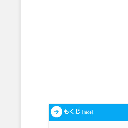
もくじ
[
]
hide