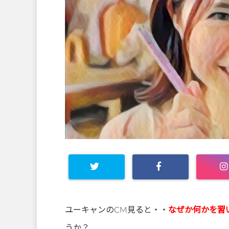
ユーキャンのCM見ると・・
なぜか何かを習
うか？