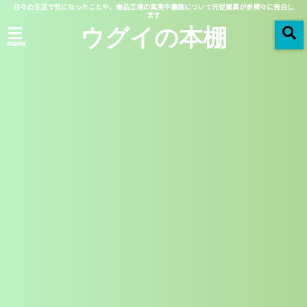
日々の生活で気になったことや、食品工場の真実や裏側について元従業員が赤裸々に告白し
ます
ウグイの本棚
menu
ホーム
「 2020冬ドラマ 」 一覧
2019/12/23
2020冬ドラマ
女子高生の無駄づかい（実
写）ロボの女優は中村ゆり
か！プロフィールを紹介！
この記事を読む