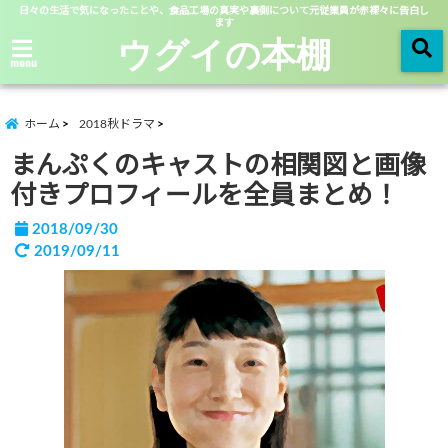
日々の生活で気になったことや、食品工場の真実や裏側について元従業員が赤裸々に告白し
ます
ウグイの本棚
menu
ホーム
2018秋ドラマ
まんぷくのキャストの相関図と画像
付きプロフィールを全員まとめ！
2018/09/30
2019/09/11