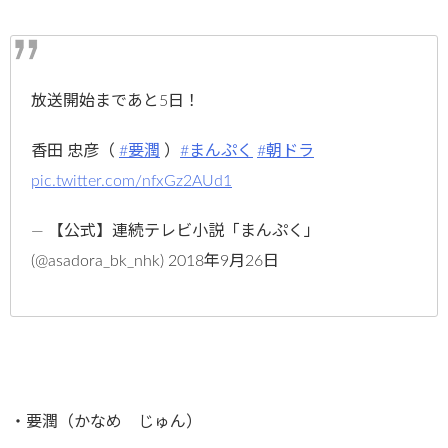
放送開始まであと5日！
香田 忠彦（
#要潤
）
#まんぷく
#朝ドラ
pic.twitter.com/nfxGz2AUd1
— 【公式】連続テレビ小説「まんぷく」
(@asadora_bk_nhk) 2018年9月26日
・要潤（かなめ じゅん）