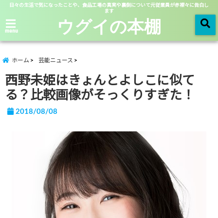
日々の生活で気になったことや、食品工場の真実や裏側について元従業員が赤裸々に告白し
ます
ウグイの本棚
menu
ホーム
芸能ニュース
西野未姫はきょんとよしこに似て
る？比較画像がそっくりすぎた！
2018/08/08