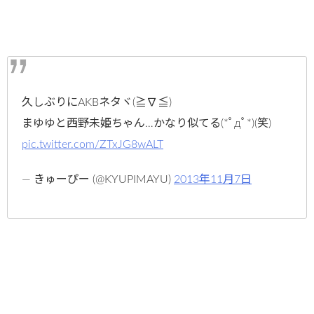
久しぶりにAKBネタヾ(≧∇≦)
まゆゆと西野未姫ちゃん…かなり似てる(*ﾟдﾟ*)(笑)
pic.twitter.com/ZTxJG8wALT
— きゅーぴー (@KYUPIMAYU)
2013年11月7日