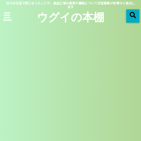
日々の生活で気になったことや、食品工場の真実や裏側について元従業員が赤裸々に告白し
ます
ウグイの本棚
menu
Articles
記事一覧 -
-
2018/06/02
芸能ニュース
ナタリーエモンズがドラマ
出演！！ 演技は？ トリ
バゴお姉さん！
この記事を読む
2018/06/01
ニュース