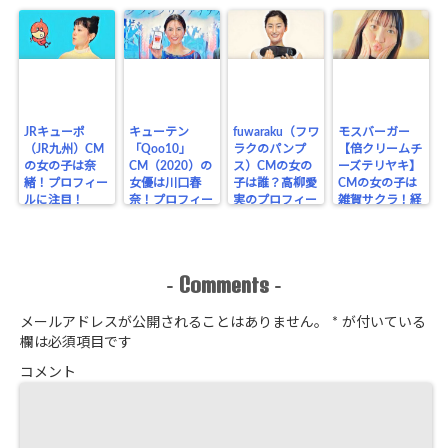
JRキューポ
キューテン
fuwaraku（フワ
モスバーガー
（JR九州）CM
「Qoo10」
ラクのパンプ
【倍クリームチ
の女の子は奈
CM（2020）の
ス）CMの女の
ーズテリヤキ】
緒！プロフィー
女優は川口春
子は誰？高柳愛
CMの女の子は
ルに注目！
奈！プロフィー
実のプロフィー
雑賀サクラ！経
ルに注目！
ル！
歴をチェック！
Comments
-
-
メールアドレスが公開されることはありません。
*
が付いている
欄は必須項目です
コメント