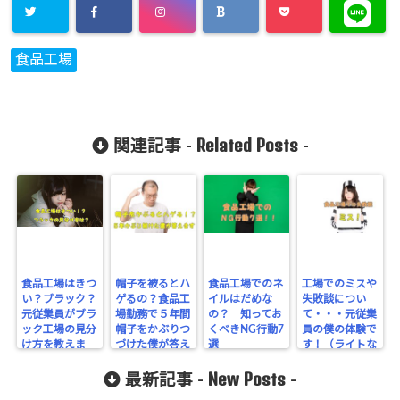
食品工場
Related Posts
関連記事 -
-
食品工場はきつ
帽子を被るとハ
食品工場でのネ
工場でのミスや
い？ブラック？
ゲるの？食品工
イルはだめな
失敗談につい
元従業員がブラ
場勤務で５年間
の？ 知ってお
て・・・元従業
ック工場の見分
帽子をかぶりつ
くべきNG行動7
員の僕の体験で
け方を教えま
づけた僕が答え
選
す！（ライトな
す！！
ます。
ミス編）
New Posts
最新記事 -
-