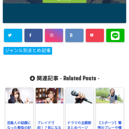
ジャンル別まとめ記事
Related Posts
関連記事 -
-
芸能人の話題に
ブレイク寸
ドラマの主題歌
【スポーツ】驚
なった髪型の記
前！？気になる
まとめページ
愕のプレーや噂