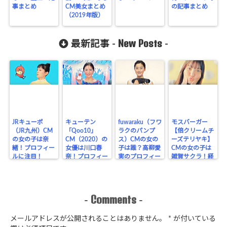
事まとめ
CM美女まとめ
の記事まとめ
（2019年版）
New Posts
最新記事 -
-
JRキューポ
キューテン
fuwaraku（フワ
モスバーガー
（JR九州）CM
「Qoo10」
ラクのパンプ
【倍クリームチ
の女の子は奈
CM（2020）の
ス）CMの女の
ーズテリヤキ】
緒！プロフィー
女優は川口春
子は誰？高柳愛
CMの女の子は
ルに注目！
奈！プロフィー
実のプロフィー
雑賀サクラ！経
ルに注目！
ル！
歴をチェック！
Comments
-
-
メールアドレスが公開されることはありません。
*
が付いている